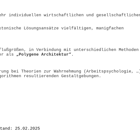
ehr individuellen wirtschaftlichen und gesellschaftliche
ktonische Lösungsansätze vielfältigen, manigfachen
flußgrößen, in Verbindung mit unterschiedlichen Methoden
her als
„Polygene Architektur“
.
rung bei Theorien zur Wahrnehmung (Arbeitspsychologie, …
gorithmen resultierenden Gestaltgebungen.
tand: 25.02.2025